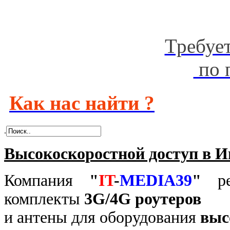
Требуе
по 
Как нас найти ?
.
В
ысокоскоростной доступ в И
Компания
"
IT
-
MEDIA
39
"
реа
комплекты
3G/4G
роутеров
и антены для оборудования
выс